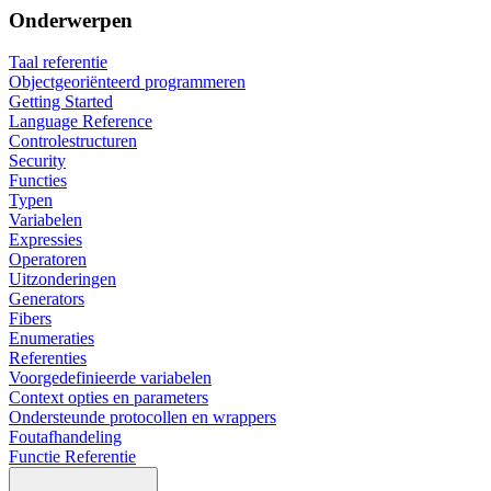
Onderwerpen
Taal referentie
Objectgeoriënteerd programmeren
Getting Started
Language Reference
Controlestructuren
Security
Functies
Typen
Variabelen
Expressies
Operatoren
Uitzonderingen
Generators
Fibers
Enumeraties
Referenties
Voorgedefinieerde variabelen
Context opties en parameters
Ondersteunde protocollen en wrappers
Foutafhandeling
Functie Referentie