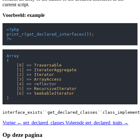
current script.
Voorbeeld: example
<?php
print_r
(
get_declared_interfaces
?>
Array
(

    [
0
] => 
Traversable
    [
1
] => 
IteratorAggregate
    [
2
] => 
Iterator
    [
3
] => 
ArrayAccess
    [
4
] => reflector

    [
5
] => 
RecursiveIterator
    [
6
] => 
SeekableIterator
interface_exists``get_declared_classes``class_implement
Vorige
← get_declared_classes
Volgende
get_declared_traits →
Op deze pagina