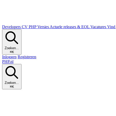
Developers
CV
PHP Versies
Actuele releases & EOL
Vacatures
Vind 
Zoeken...
⌘K
Inloggen
Registreren
PHP
.nl
Zoeken...
⌘K