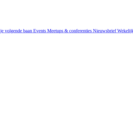
je volgende baan
Events
Meetups & conferenties
Nieuwsbrief
Wekelij