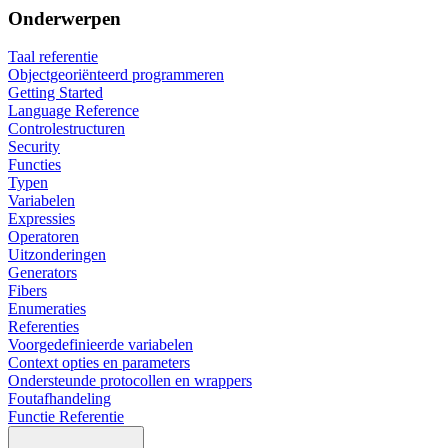
Onderwerpen
Taal referentie
Objectgeoriënteerd programmeren
Getting Started
Language Reference
Controlestructuren
Security
Functies
Typen
Variabelen
Expressies
Operatoren
Uitzonderingen
Generators
Fibers
Enumeraties
Referenties
Voorgedefinieerde variabelen
Context opties en parameters
Ondersteunde protocollen en wrappers
Foutafhandeling
Functie Referentie