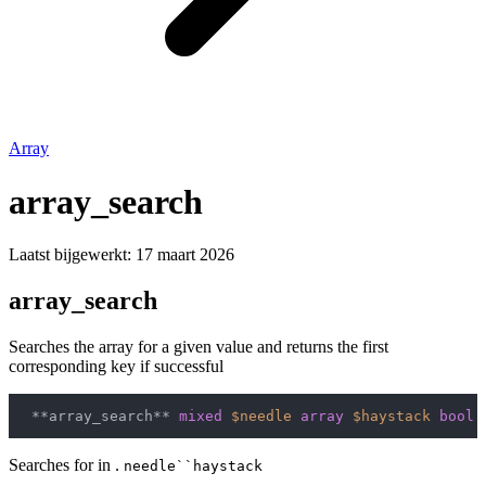
Array
array_search
Laatst bijgewerkt:
17 maart 2026
array_search
Searches the array for a given value and returns the first
corresponding key if successful
 **array_search** 
mixed
$needle
array
$haystack
bool
Searches for in .
needle``haystack