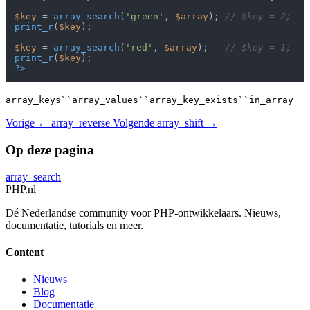
$key
 = 
array_search
(
'green'
, 
$array
); 
// $key = 2;
print_r
(
$key
);

$key
 = 
array_search
(
'red'
, 
$array
);   
// $key = 1;
print_r
(
$key
?>
array_keys``array_values``array_key_exists``in_array
Vorige
← array_reverse
Volgende
array_shift →
Op deze pagina
array_search
PHP
.nl
Dé Nederlandse community voor PHP-ontwikkelaars. Nieuws,
documentatie, tutorials en meer.
Content
Nieuws
Blog
Documentatie