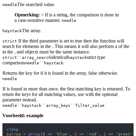
The searched value.
needle
Opmerking:
> If is a string, the comparison is done in
a case-sensitive manner.
needle
The array.
haystack
If the third parameter is set to true then the function will
strict
search for elements in the . This means it will also perform a of the
in the , and objects must be the same instance.
identical
strict type
strict``array_search
haystack
comparison
needle``haystack
Returns the key for if it is found in the array, false otherwise.
needle
If is found in more than once, the first matching key is returned. To
return the keys for all matching values, use with the optional
parameter instead.
needle``haystack``array_keys``filter_value
Voorbeeld: example
<?php
$array
 = 
array
(
0
 => 
'blue'
, 
1
 => 
'red'
, 
2
 => 
'green'
,