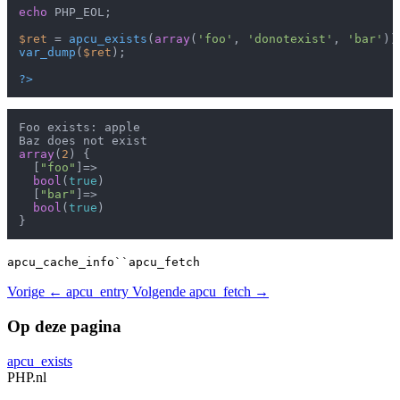
echo
 PHP_EOL;

$ret
 = 
apcu_exists
(
array
(
'foo'
, 
'donotexist'
, 
'bar'
var_dump
(
$ret
);

?>
Foo exists: apple

array
(
2
) {

  [
"foo"
]=>

bool
(
true
)

  [
"bar"
]=>

bool
(
true
)

apcu_cache_info``apcu_fetch
Vorige
← apcu_entry
Volgende
apcu_fetch →
Op deze pagina
apcu_exists
PHP
.nl