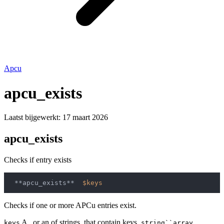
Apcu
apcu_exists
Laatst bijgewerkt:
17 maart 2026
apcu_exists
Checks if entry exists
 **apcu_exists**  
$keys
Checks if one or more APCu entries exist.
A , or an of strings, that contain keys.
keys
string``array