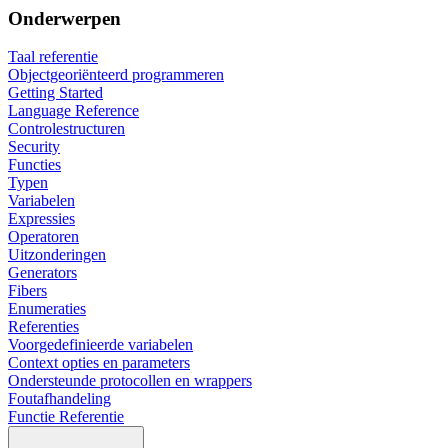
Onderwerpen
Taal referentie
Objectgeoriënteerd programmeren
Getting Started
Language Reference
Controlestructuren
Security
Functies
Typen
Variabelen
Expressies
Operatoren
Uitzonderingen
Generators
Fibers
Enumeraties
Referenties
Voorgedefinieerde variabelen
Context opties en parameters
Ondersteunde protocollen en wrappers
Foutafhandeling
Functie Referentie