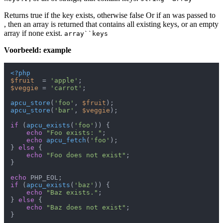
Returns true if the key exists, otherwise false Or if an was passed to
, then an array is returned that contains all existing keys, or an empty
array if none exist.
array``keys
Voorbeeld: example
<?php
$fruit
  = 
'apple'
$veggie
 = 
'carrot'
;

apcu_store
(
'foo'
, 
$fruit
apcu_store
(
'bar'
, 
$veggie
);

if
 (
apcu_exists
(
'foo'
)) {

echo
"Foo exists: "
;

echo
apcu_fetch
(
'foo'
);

} 
else
 {

echo
"Foo does not exist"
;

}

echo
if
 (
apcu_exists
(
'baz'
)) {

echo
"Baz exists."
;

} 
else
 {

echo
"Baz does not exist"
;

}
