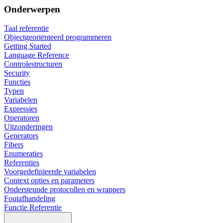
Onderwerpen
Taal referentie
Objectgeoriënteerd programmeren
Getting Started
Language Reference
Controlestructuren
Security
Functies
Typen
Variabelen
Expressies
Operatoren
Uitzonderingen
Generators
Fibers
Enumeraties
Referenties
Voorgedefinieerde variabelen
Context opties en parameters
Ondersteunde protocollen en wrappers
Foutafhandeling
Functie Referentie