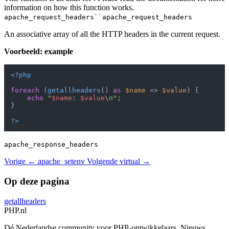
information on how this function works.
apache_request_headers``apache_request_headers
An associative array of all the HTTP headers in the current request.
Voorbeeld: example
<?php
foreach
 (
getallheaders
() 
as
$name
 => 
$value
) {

echo
"
$name
: 
$value
\n"
;

}

?>
apache_response_headers
Vorige
← apache_setenv
Volgende
virtual →
Op deze pagina
getallheaders
PHP
.nl
Dé Nederlandse community voor PHP-ontwikkelaars. Nieuws,