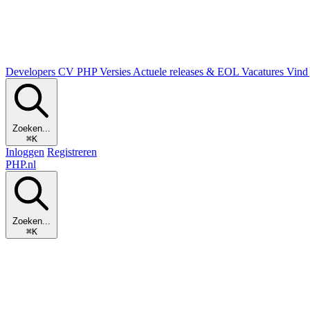
Developers
CV
PHP Versies
Actuele releases & EOL
Vacatures
Vind 
Zoeken...
⌘K
Inloggen
Registreren
PHP
.nl
Zoeken...
⌘K