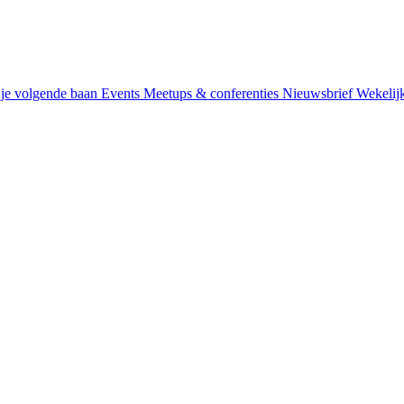
je volgende baan
Events
Meetups & conferenties
Nieuwsbrief
Wekelij